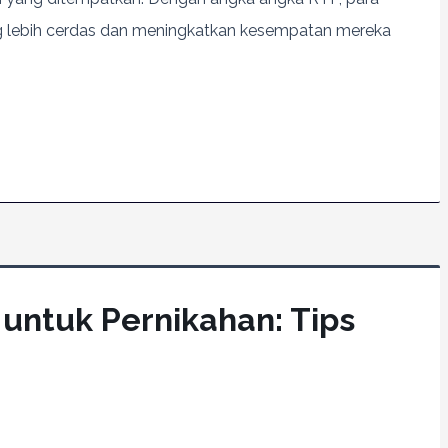
 lebih cerdas dan meningkatkan kesempatan mereka
untuk Pernikahan: Tips