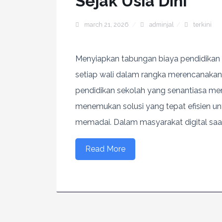
Sejak Usia Dini
march 21, 2026
adminjal
terkini
Menyiapkan tabungan biaya pendidikan 
setiap wali dalam rangka merencanakan f
pendidikan sekolah yang senantiasa meni
menemukan solusi yang tepat efisien u
memadai. Dalam masyarakat digital saat i
Read More