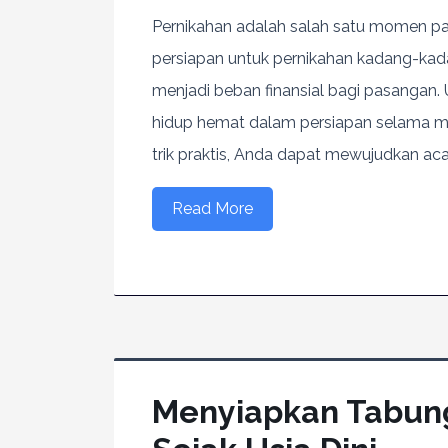
Pernikahan adalah salah satu momen pal
persiapan untuk pernikahan kadang-kad
menjadi beban finansial bagi pasangan.
hidup hemat dalam persiapan selama ma
trik praktis, Anda dapat mewujudkan aca
Read More
Menyiapkan Tabun