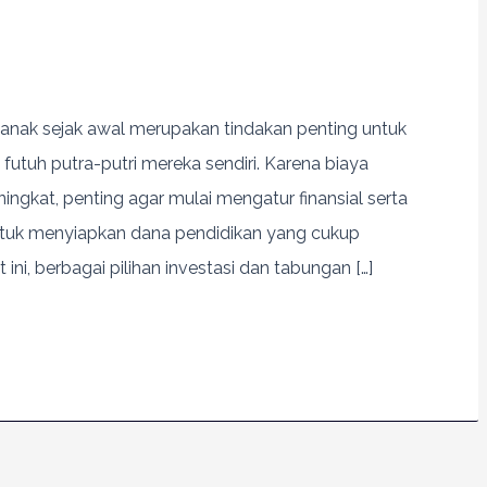
anak sejak awal merupakan tindakan penting untuk
utuh putra-putri mereka sendiri. Karena biaya
ngkat, penting agar mulai mengatur finansial serta
ntuk menyiapkan dana pendidikan yang cukup
ni, berbagai pilihan investasi dan tabungan […]