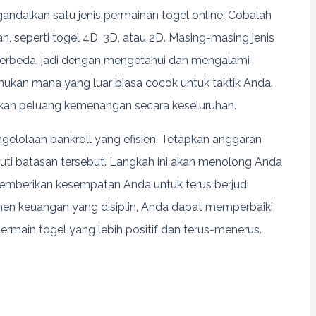
ngandalkan satu jenis permainan togel online. Cobalah
n, seperti togel 4D, 3D, atau 2D. Masing-masing jenis
berbeda, jadi dengan mengetahui dan mengalami
kan mana yang luar biasa cocok untuk taktik Anda.
atkan peluang kemenangan secara keseluruhan.
gelolaan bankroll yang efisien. Tetapkan anggaran
n ikuti batasan tersebut. Langkah ini akan menolong Anda
emberikan kesempatan Anda untuk terus berjudi
en keuangan yang disiplin, Anda dapat memperbaiki
main togel yang lebih positif dan terus-menerus.