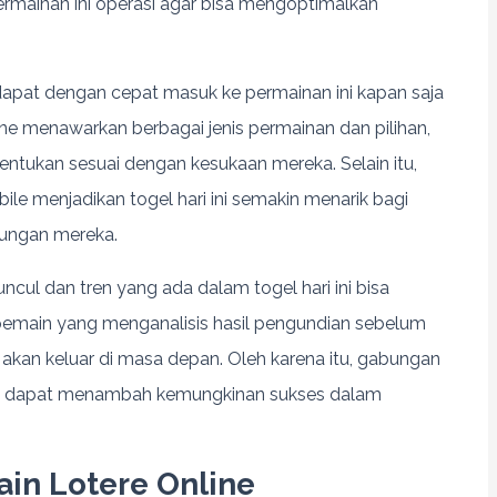
mainan ini operasi agar bisa mengoptimalkan
dapat dengan cepat masuk ke permainan ini kapan saja
ine menawarkan berbagai jenis permainan dan pilihan,
ukan sesuai dengan kesukaan mereka. Selain itu,
ile menjadikan togel hari ini semakin menarik bagi
tungan mereka.
ul dan tren yang ada dalam togel hari ini bisa
emain yang menganalisis hasil pengundian sebelum
kan keluar di masa depan. Oleh karena itu, gabungan
n dapat menambah kemungkinan sukses dalam
ain Lotere Online